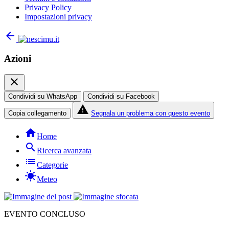
Privacy Policy
Impostazioni privacy
arrow_back
Azioni
close
Condividi su WhatsApp
Condividi su Facebook
report_problem
Copia collegamento
Segnala un problema con questo evento
home
Home
search
Ricerca avanzata
list
Categorie
sunny
Meteo
EVENTO CONCLUSO