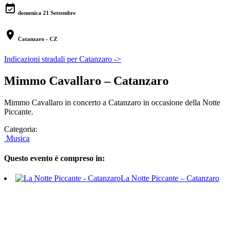
event_available
domenica 21 Settembre
location_on
Catanzaro - CZ
Indicazioni stradali per Catanzaro ->
Mimmo Cavallaro – Catanzaro
Mimmo Cavallaro in concerto a Catanzaro in occasione della Notte
Piccante.
Categoria:
Musica
Questo evento è compreso in:
La Notte Piccante – Catanzaro