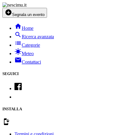
add_circle
Segnala un evento
home
Home
search
Ricerca avanzata
list
Categorie
sunny
Meteo
mail
Contattaci
SEGUICI
INSTALLA
install_mobile
Termini e condizioni