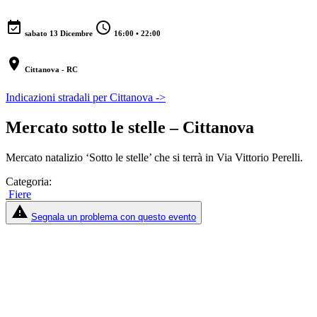
event_available
schedule
sabato 13 Dicembre
16:00 • 22:00
location_on
Cittanova - RC
Indicazioni stradali per Cittanova ->
Mercato sotto le stelle – Cittanova
Mercato natalizio ‘Sotto le stelle’ che si terrà in Via Vittorio Perelli.
Categoria:
Fiere
report_problem
Segnala un problema con questo evento