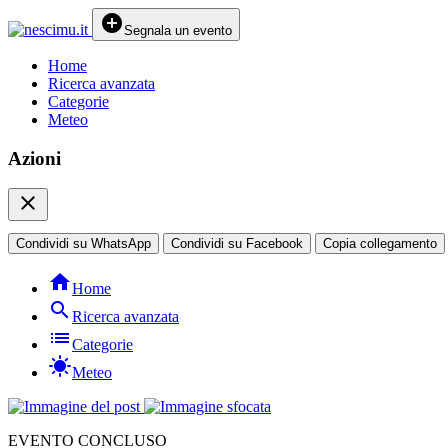
add_circle
Segnala un evento
Home
Ricerca avanzata
Categorie
Meteo
Azioni
close
Condividi su WhatsApp
Condividi su Facebook
Copia collegamento
home
Home
search
Ricerca avanzata
list
Categorie
sunny
Meteo
EVENTO CONCLUSO