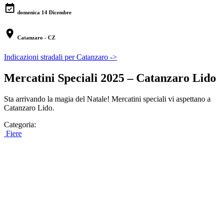
event_available
domenica 14 Dicembre
location_on
Catanzaro - CZ
Indicazioni stradali per Catanzaro ->
Mercatini Speciali 2025 – Catanzaro Lido
Sta arrivando la magia del Natale! Mercatini speciali vi aspettano a
Catanzaro Lido.
Categoria:
Fiere