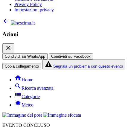
Privacy Policy
Impostazioni privacy
arrow_back
Azioni
close
Condividi su WhatsApp
Condividi su Facebook
report_problem
Copia collegamento
Segnala un problema con questo evento
home
Home
search
Ricerca avanzata
list
Categorie
sunny
Meteo
EVENTO CONCLUSO