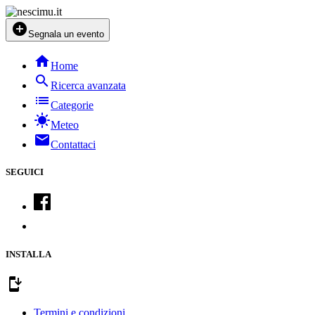
add_circle
Segnala un evento
home
Home
search
Ricerca avanzata
list
Categorie
sunny
Meteo
mail
Contattaci
SEGUICI
INSTALLA
install_mobile
Termini e condizioni