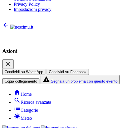
Privacy Policy
Impostazioni privacy
arrow_back
Azioni
close
Condividi su WhatsApp
Condividi su Facebook
report_problem
Copia collegamento
Segnala un problema con questo evento
home
Home
search
Ricerca avanzata
list
Categorie
sunny
Meteo