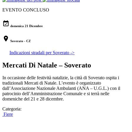
EVENTO CONCLUSO
event_available
domenica 21 Dicembre
location_on
Soverato - CZ
Indicazioni stradali per Soverato ->
Mercati Di Natale – Soverato
In occasione delle festività natalizie, la città di Soverato ospita i
tradizionali Mercati di Natale. L’evento è organizzato
dall’Associazione Nazionale Ambulanti (ANA – U.G.L.) con il
patrocinio dell’Amministrazione Comunale e si terrà nelle
domeniche del 21 e 28 dicembre.
Categoria:
Fiere