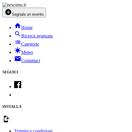
add_circle
Segnala un evento
home
Home
search
Ricerca avanzata
list
Categorie
sunny
Meteo
mail
Contattaci
SEGUICI
INSTALLA
install_mobile
Termini e condizioni