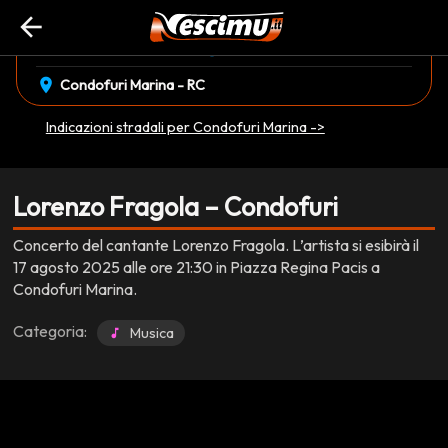
arrow_back
event_available
schedule
domenica 17 Agosto
21:30
EVENTO CONCLUSO
location_on
Condofuri Marina - RC
Indicazioni stradali per Condofuri Marina ->
Lorenzo Fragola – Condofuri
Concerto del cantante Lorenzo Fragola. L’artista si esibirà il
17 agosto 2025 alle ore 21:30 in Piazza Regina Pacis a
Condofuri Marina.
Categoria:
Musica