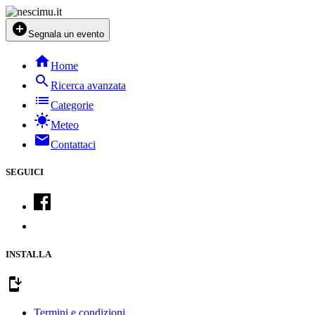
add_circle
Segnala un evento
home
Home
search
Ricerca avanzata
list
Categorie
sunny
Meteo
mail
Contattaci
SEGUICI
INSTALLA
install_mobile
Termini e condizioni