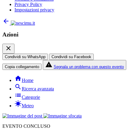
Privacy Policy
Impostazioni privacy
arrow_back
Azioni
close
Condividi su WhatsApp
Condividi su Facebook
report_problem
Copia collegamento
Segnala un problema con questo evento
home
Home
search
Ricerca avanzata
list
Categorie
sunny
Meteo
EVENTO CONCLUSO