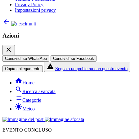
Privacy Policy
Impostazioni privacy
arrow_back
Azioni
close
Condividi su WhatsApp
Condividi su Facebook
report_problem
Copia collegamento
Segnala un problema con questo evento
home
Home
search
Ricerca avanzata
list
Categorie
sunny
Meteo
EVENTO CONCLUSO