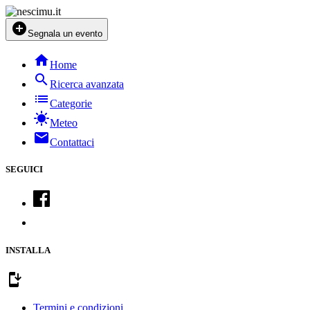
add_circle
Segnala un evento
home
Home
search
Ricerca avanzata
list
Categorie
sunny
Meteo
mail
Contattaci
SEGUICI
INSTALLA
install_mobile
Termini e condizioni