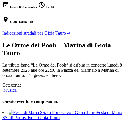
event_available
schedule
lunedì 08 Settembre
22:00
location_on
Gioia Tauro - RC
Indicazioni stradali per Gioia Tauro ->
Le Orme dei Pooh – Marina di Gioia
Tauro
La tribute band “Le Orme dei Pooh” si esibirà in concerto lunedì 8
settembre 2025 alle ore 22:00 in Piazza del Marinaio a Marina di
Gioia Tauro. L’ingresso è libero.
Categoria:
Musica
Questo evento è compreso in:
Festa di Maria
SS. di Portosalvo – Gioia Tauro