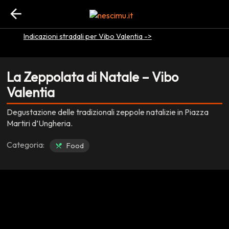
EVENTO CONCLUSO
arrow_back
location_on
Vibo Valentia - VV
Indicazioni stradali per Vibo Valentia ->
La Zeppolata di Natale – Vibo
Valentia
Degustazione delle tradizionali zeppole natalizie in Piazza
Martiri d’Ungheria.
Categoria:
Food