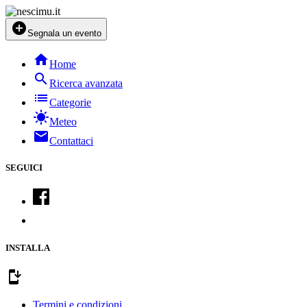
add_circle
Segnala un evento
home
Home
search
Ricerca avanzata
list
Categorie
sunny
Meteo
mail
Contattaci
SEGUICI
INSTALLA
install_mobile
Termini e condizioni