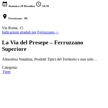
event_available
schedule
domenica 28 Dicembre
18:30
location_on
Ferruzzano - RC
Via Roma, 15
Indicazioni stradali per Ferruzzano ->
La Via del Presepe – Ferruzzano
Superiore
Atmosfera Natalizia, Prodotti Tipici del Territorio e non solo…
Categoria:
Fiere