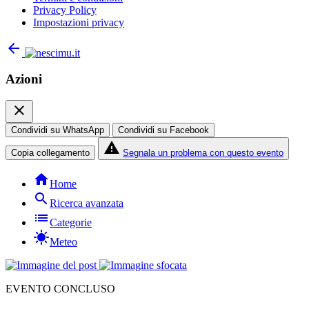
Privacy Policy
Impostazioni privacy
arrow_back
Azioni
close
Condividi su WhatsApp
Condividi su Facebook
report_problem
Copia collegamento
Segnala un problema con questo evento
home
Home
search
Ricerca avanzata
list
Categorie
sunny
Meteo
EVENTO CONCLUSO