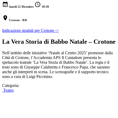
event_available
schedule
lunedì 22 Dicembre
18:30
location_on
Crotone - KR
Indicazioni stradali per Crotone ->
La Vera Storia di Babbo Natale – Crotone
Nell’ambito delle iniziative ‘Natale al Centro 2025’ promosse dalla
Città di Crotone, l’Accademia APS Il Cantattore presenta lo
spettacolo teatrale ‘La Vera Storia di Babbo Natale’. La regia e il
testo sono di Giuseppe Calabretta e Francesco Pupa, che saranno
anche gli interpreti in scena. Le scenografie e il supporto tecnico
sono a cura di Luigi Piccinino.
Categoria:
Teatro