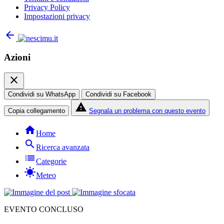
Privacy Policy
Impostazioni privacy
arrow_back
Azioni
close
Condividi su WhatsApp
Condividi su Facebook
report_problem
Copia collegamento
Segnala un problema con questo evento
home
Home
search
Ricerca avanzata
list
Categorie
sunny
Meteo
EVENTO CONCLUSO