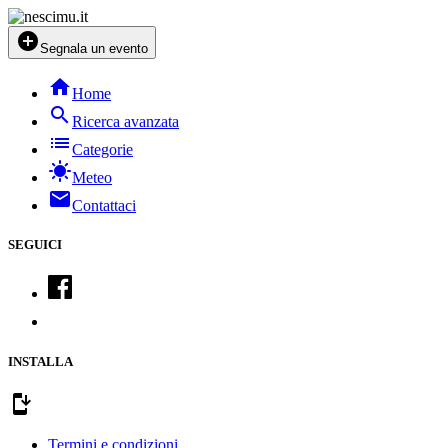
add_circle
Segnala un evento
home
Home
search
Ricerca avanzata
list
Categorie
sunny
Meteo
mail
Contattaci
SEGUICI
INSTALLA
install_mobile
Termini e condizioni