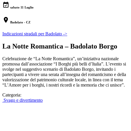
event_available
sabato 11 Luglio
location_on
Badolato - CZ
Indicazioni stradali per Badolato ->
La Notte Romantica – Badolato Borgo
Celebrazione de “La Notte Romantica”, un’iniziativa nazionale
promossa dall’associazione “I Borghi più belli d’Italia”. L’evento si
svolge nel suggestivo scenario di Badolato Borgo, invitando i
partecipanti a vivere una serata all’insegna del romanticismo e della
valorizzazione del patrimonio culturale locale, in linea con il tema
“L’Amore per i borghi, i nostri ricordi e la memoria che ci unisce”.
Categoria:
Svago e divertimento