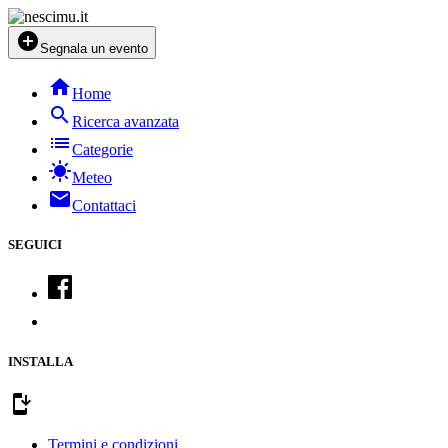
add_circle
Segnala un evento
home
Home
search
Ricerca avanzata
list
Categorie
sunny
Meteo
mail
Contattaci
SEGUICI
INSTALLA
install_mobile
Termini e condizioni