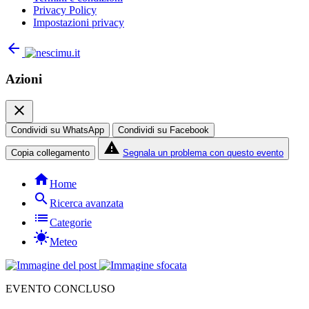
Privacy Policy
Impostazioni privacy
arrow_back
Azioni
close
Condividi su WhatsApp
Condividi su Facebook
report_problem
Copia collegamento
Segnala un problema con questo evento
home
Home
search
Ricerca avanzata
list
Categorie
sunny
Meteo
EVENTO CONCLUSO