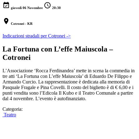
event_available
schedule
giovedì 06 Novembre
20:30
location_on
Cotronei - KR
Indicazioni stradali per Cotronei ->
La Fortuna con L’effe Maiuscola –
Cotronei
L’Associazione ‘Rocca Ferdinandea’ mette in scena la commedia in
tre atti ‘La Fortuna con L’effe Maiuscola’ di Eduardo De Filippo e
Armando Curcio. La rappresentazione è dedicata alla memoria di
Pasquale Fragale e Pina Covelli. Il costo del biglietto è di € 6,00 e i
punti vendita sono l’Edicola Il Kubo e il Teatro Comunale a partire
dal 4 novembre. L’evento è autofinanziato.
Categoria:
Teatro