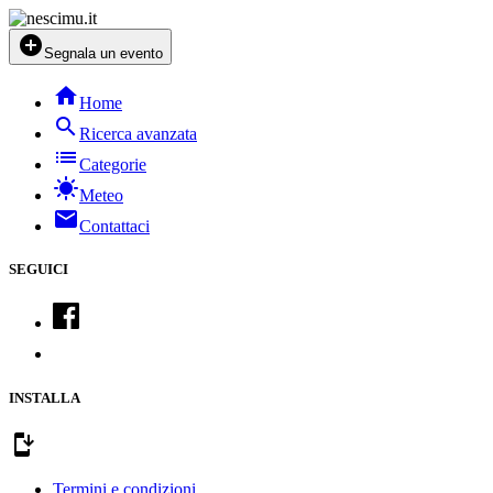
add_circle
Segnala un evento
home
Home
search
Ricerca avanzata
list
Categorie
sunny
Meteo
mail
Contattaci
SEGUICI
INSTALLA
install_mobile
Termini e condizioni