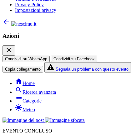
Privacy Policy
Impostazioni privacy
arrow_back
Azioni
close
Condividi su WhatsApp
Condividi su Facebook
report_problem
Copia collegamento
Segnala un problema con questo evento
home
Home
search
Ricerca avanzata
list
Categorie
sunny
Meteo
EVENTO CONCLUSO