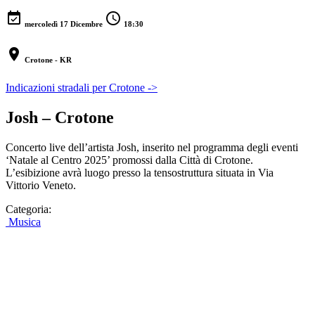
event_available
schedule
mercoledì 17 Dicembre
18:30
location_on
Crotone - KR
Indicazioni stradali per Crotone ->
Josh – Crotone
Concerto live dell’artista Josh, inserito nel programma degli eventi
‘Natale al Centro 2025’ promossi dalla Città di Crotone.
L’esibizione avrà luogo presso la tensostruttura situata in Via
Vittorio Veneto.
Categoria:
Musica