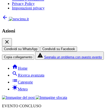
Privacy Policy
Impostazioni privacy
arrow_back
Azioni
close
Condividi su WhatsApp
Condividi su Facebook
report_problem
Copia collegamento
Segnala un problema con questo evento
home
Home
search
Ricerca avanzata
list
Categorie
sunny
Meteo
EVENTO CONCLUSO