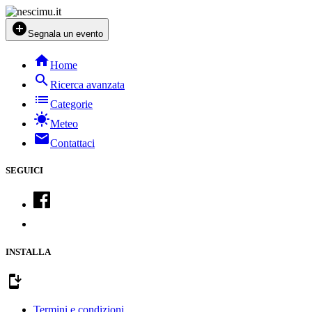
add_circle
Segnala un evento
home
Home
search
Ricerca avanzata
list
Categorie
sunny
Meteo
mail
Contattaci
SEGUICI
INSTALLA
install_mobile
Termini e condizioni