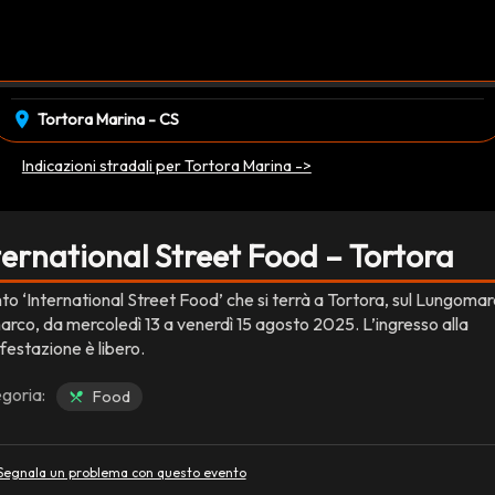
event_available
mercoledì 13 Agosto
•
venerdì 15 Agosto
EVENTO CONCLUSO
location_on
Tortora Marina - CS
Indicazioni stradali per Tortora Marina ->
ternational Street Food – Tortora
to ‘International Street Food’ che si terrà a Tortora, sul Lungoma
marco, da mercoledì 13 a venerdì 15 agosto 2025. L’ingresso alla
festazione è libero.
goria:
Food
Segnala un problema con questo evento