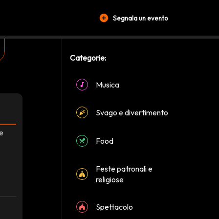
add_circle
Segnala un evento
Categorie:
Musica
Svago e divertimento
re
Food
Feste patronali e
religiose
Spettacolo