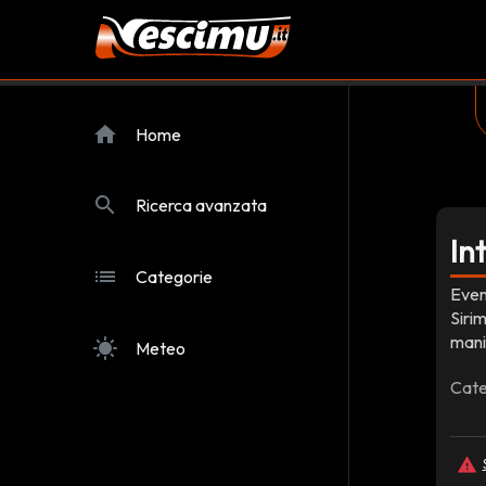
home
Home
search
Ricerca avanzata
In
list
Categorie
Even
Siri
mani
sunny
Meteo
Cate
report_problem