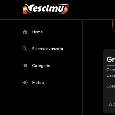
home
Home
search
Ricerca avanzata
Gr
list
Categorie
Conc
L’ev
sunny
Meteo
Cate
report_problem