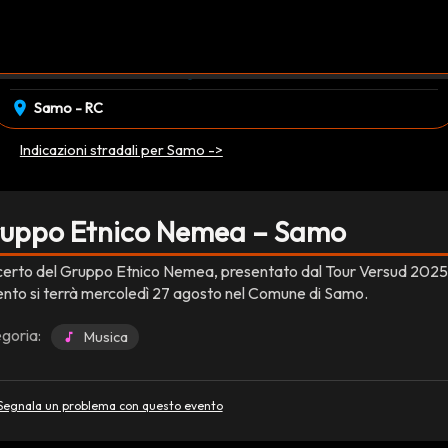
event_available
schedule
mercoledì 27 Agosto
22:00
EVENTO CONCLUSO
location_on
Samo - RC
Indicazioni stradali per Samo ->
uppo Etnico Nemea – Samo
erto del Gruppo Etnico Nemea, presentato dal Tour Versud 2025
ento si terrà mercoledì 27 agosto nel Comune di Samo.
goria:
Musica
Segnala un problema con questo evento