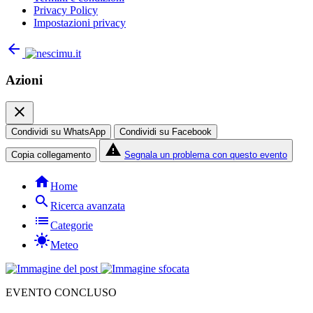
Privacy Policy
Impostazioni privacy
arrow_back
Azioni
close
Condividi su WhatsApp
Condividi su Facebook
report_problem
Copia collegamento
Segnala un problema con questo evento
home
Home
search
Ricerca avanzata
list
Categorie
sunny
Meteo
EVENTO CONCLUSO