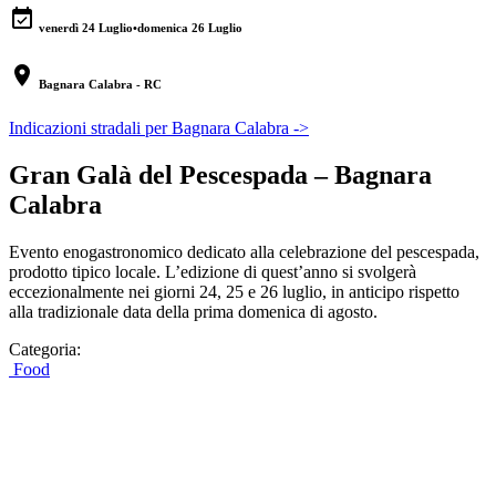
event_available
venerdì 24 Luglio
•
domenica 26 Luglio
location_on
Bagnara Calabra - RC
Indicazioni stradali per Bagnara Calabra ->
Gran Galà del Pescespada – Bagnara
Calabra
Evento enogastronomico dedicato alla celebrazione del pescespada,
prodotto tipico locale. L’edizione di quest’anno si svolgerà
eccezionalmente nei giorni 24, 25 e 26 luglio, in anticipo rispetto
alla tradizionale data della prima domenica di agosto.
Categoria:
Food