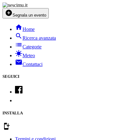
add_circle
Segnala un evento
home
Home
search
Ricerca avanzata
list
Categorie
sunny
Meteo
mail
Contattaci
SEGUICI
INSTALLA
install_mobile
Termini e condizioni