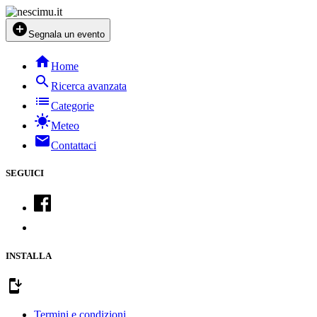
add_circle
Segnala un evento
home
Home
search
Ricerca avanzata
list
Categorie
sunny
Meteo
mail
Contattaci
SEGUICI
INSTALLA
install_mobile
Termini e condizioni