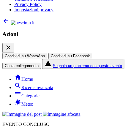
Privacy Policy
Impostazioni privacy
arrow_back
Azioni
close
Condividi su WhatsApp
Condividi su Facebook
report_problem
Copia collegamento
Segnala un problema con questo evento
home
Home
search
Ricerca avanzata
list
Categorie
sunny
Meteo
EVENTO CONCLUSO