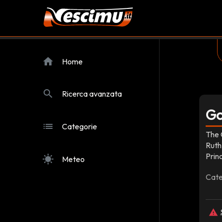
home
Home
search
Ricerca avanzata
Go
list
Categorie
The 
Ruth
Prin
sunny
Meteo
Cate
report_problem