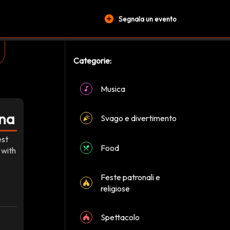
add_circle
Segnala un evento
Categorie:
Musica
ina
Svago e divertimento
est
Food
 with
Feste patronali e
religiose
Spettacolo