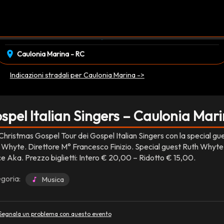
event_available
schedule
domenica 28 Dicembre
18:30
EVENTO CONCLUSO
location_on
Caulonia Marina - RC
Indicazioni stradali per Caulonia Marina ->
spel Italian Singers – Caulonia Mar
Christmas Gospel Tour dei Gospel Italian Singers con la special gu
 Whyte. Direttore M° Francesco Finizio. Special guest Ruth Whyte
ce Aka. Prezzo biglietti: Intero € 20,00 – Ridotto € 15,00.
goria:
Musica
Segnala un problema con questo evento