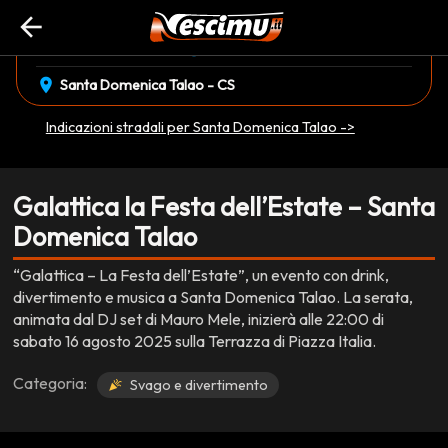
arrow_back
event_available
schedule
sabato 16 Agosto
22:00
EVENTO CONCLUSO
location_on
Santa Domenica Talao - CS
Indicazioni stradali per Santa Domenica Talao ->
Galattica la Festa dell’Estate – Santa
Domenica Talao
“Galattica – La Festa dell’Estate”, un evento con drink,
divertimento e musica a Santa Domenica Talao. La serata,
animata dal DJ set di Mauro Mele, inizierà alle 22:00 di
sabato 16 agosto 2025 sulla Terrazza di Piazza Italia.
Categoria:
Svago e divertimento