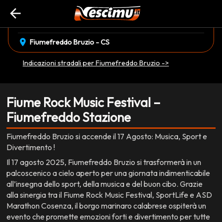
arrow_back
event_available
domenica 17 Agosto
EVENTO CONCLUSO
location_on
Fiumefreddo Bruzio - CS
Indicazioni stradali per Fiumefreddo Bruzio ->
Fiume Rock Music Festival –
Fiumefreddo Stazione
Fiumefreddo Bruzio si accende il 17 Agosto: Musica, Sport e
Divertimento !
Il 17 agosto 2025, Fiumefreddo Bruzio si trasformerà in un
palcoscenico a cielo aperto per una giornata indimenticabile
all’insegna dello sport, della musica e del buon cibo. Grazie
alla sinergia tra il Fiume Rock Music Festival, SportLife e ASD
Marathon Cosenza, il borgo marinaro calabrese ospiterà un
evento che promette emozioni forti e divertimento per tutte