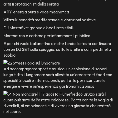
artisti protagonisti della serata:
ARY: energia pura e voce magnetica
Villazuk: sonorità mediterranee e vibrazioni positive
DJ Mastafive: groove e beat irresistibili
Moreno: rap e carisma per infiammare il pubblico
E per chi vuole ballare fino a notte fonda, la festa continuerà
con un DJ SET sulla spiaggia, sotto le stelle e con i piedi nella
sabbia.
Street Food sul lungomare
Ad accompagnare sport e musica, un’esplosione di sapori:
lungo tutto il lungomare sarà allestita un’area street food con
specialità locali e internazionali, perfette per ricaricare le
energie e vivere un’esperienza gastronomica unica.
Non mancare! Il 17 agosto Fiumefreddo Bruzio sarà il
cuore pulsante dell’estate calabrese. Porta con te la voglia di
divertirti, di emozionarti e di vivere una giornata che resterà
Azioni
close
nel cuore.