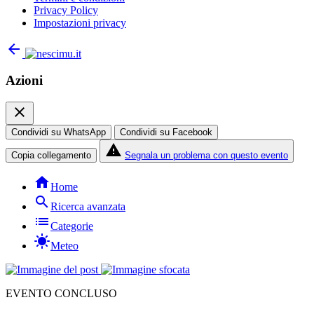
Privacy Policy
Impostazioni privacy
arrow_back
Azioni
close
Condividi su WhatsApp
Condividi su Facebook
report_problem
Copia collegamento
Segnala un problema con questo evento
home
Home
search
Ricerca avanzata
list
Categorie
sunny
Meteo
EVENTO CONCLUSO