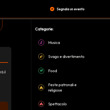
add_circle
Segnala un evento
Categorie:
Musica
Svago e divertimento
Food
à il
Feste patronali e
religiose
Spettacolo