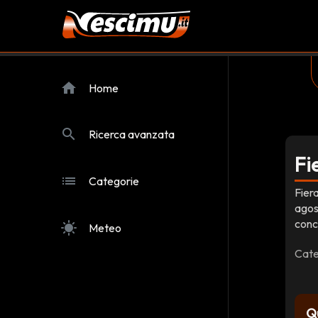
home
Home
search
Ricerca avanzata
Fi
list
Categorie
Fier
agos
conc
sunny
Meteo
Cate
Q