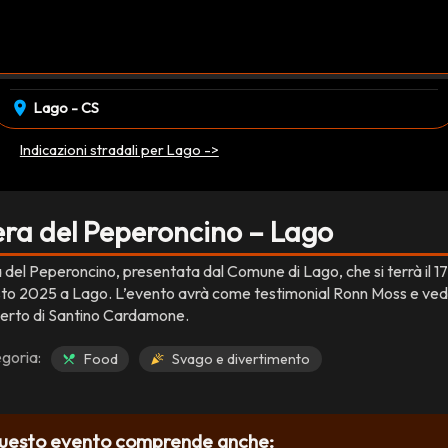
event_available
domenica 17 Agosto
EVENTO CONCLUSO
location_on
Lago - CS
Indicazioni stradali per Lago ->
era del Peperoncino – Lago
a del Peperoncino, presentata dal Comune di Lago, che si terrà il 17
to 2025 a Lago. L’evento avrà come testimonial Ronn Moss e vedr
erto di Santino Cardamone.
goria:
Food
Svago e divertimento
uesto evento comprende anche: