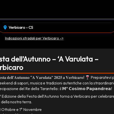
event_available
venerdì 31 Ottobre
•
sabato 01 Novembre
EVENTO CONCLUSO
location_on
Verbicaro - CS
Indicazioni stradali per Verbicaro ->
sta dell’Autunno – ‘A Varulata –
rbicaro
𝐬𝐭𝐚 𝐝𝐞𝐥𝐥’𝐀𝐮𝐭𝐮𝐧𝐧𝐨 “𝐀 𝐕𝐚𝐫𝐮𝐥𝐚𝐭𝐚” 𝟐𝟎𝟐𝟓 𝐚 𝐕𝐞𝐫𝐛𝐢𝐜𝐚𝐫𝐨ⵑ
Preparatevi 
eekend di sapori, musica e tradizioni autentiche con la straordinar
cipazione del Re della Tarantella : il 𝗠° 𝗖𝗼𝘀𝗶𝗺𝗼 𝗣𝗮𝗽𝗮𝗻𝗱𝗿𝗲𝗮ⵑ
ª Edizione della Festa dell’Autunno torna a Verbicaro per celebrare
i della nostra terra.
 Ottobre e 1° Novembre