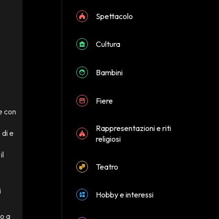
Spettacolo
Cultura
Bambini
Fiere
e con
Rappresentazioni e riti
di e
religiosi
il
Teatro
i
Hobby e interessi
mo a