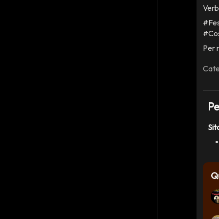
Verb
#Fes
#Cos
Per m
Cate
Pe
Sit
Q