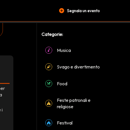
add_circle
Segnala un evento
Categorie:
Musica
Svago e divertimento
Food
per
ia
Feste patronali e
religiose
 i
Festival