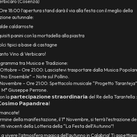
erbicaro (Cosenza)
Ore 18:00 l’apertura stand darà il via alla festa con il meglio della
izione autunnale:
lde caldarroste
uisiti panini con la mortadella alla piastra
lci tipici a base di castagne
nto Vino di Verbicaro!
rogramma tra Musica e Tradizione:
 Ottobre – Ore 21:00: Lasciatevi trasportare dalla Musica Popolar
“Etno Ensemble” – Note sul Pollino.
 Novembre – Ore 21:00: Spettacolo musicale “Progetto Taranteja” 
il M° Giuseppe Perrone.
n la 𝗽𝗮𝗿𝘁𝗲𝗰𝗶𝗽𝗮𝘇𝗶𝗼𝗻𝗲 𝘀𝘁𝗿𝗮𝗼𝗿𝗱𝗶𝗻𝗮𝗿𝗶𝗮 del Re della Tarantella : 
𝗼𝘀𝗶𝗺𝗼 𝗣𝗮𝗽𝗮𝗻𝗱𝗿𝗲𝗮ⵑ
mancate!
rmine della manifestazione, il 1° Novembre, si terrà l’estrazione de
etti vincenti della Lotteria della “La Festa dell’Autunno”!
i a vivere l’atmosfera magica dell’autunno in Calabria! Ti aspettia