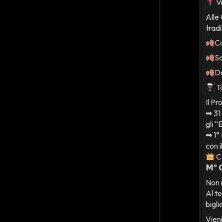
V
Alle 
trad
Ca
Sq
Do
Ta
Il P
➡ 31
gli 
➡ 1°
con 
Co
𝗠° 𝗖
Non 
Al te
bigli
Vien