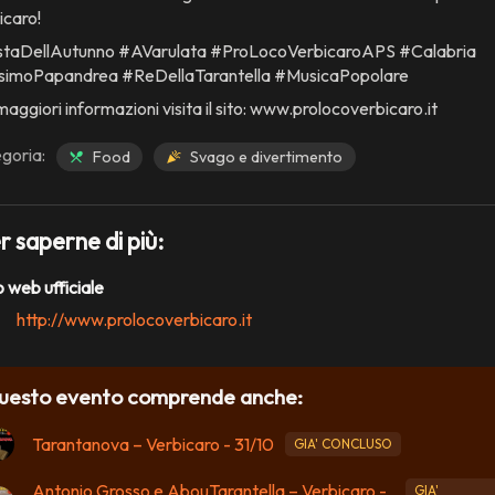
icaro!
taDellAutunno #AVarulata #ProLocoVerbicaroAPS #Calabria
imoPapandrea #ReDellaTarantella #MusicaPopolare
aggiori informazioni visita il sito: www.prolocoverbicaro.it
goria:
Food
Svago e divertimento
r saperne di più:
o web ufficiale
http://www.prolocoverbicaro.it
uesto evento comprende anche:
Tarantanova – Verbicaro - 31/10
GIA' CONCLUSO
Antonio Grosso e AbouTarantella – Verbicaro -
GIA'