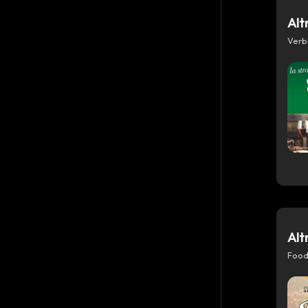
Alt
Verb
Alt
Food