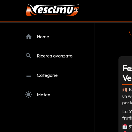
home
Home
search
Ricerca avanzata
Fe
list
Categorie
Ve
𝐅
sunny
Meteo
un w
parte
La 6
frutt
31