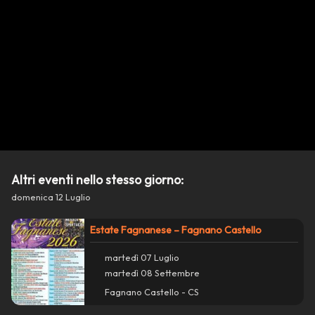
Altri eventi nello stesso giorno:
domenica 12 Luglio
Estate Fagnanese – Fagnano Castello
Azioni
close
martedì 07 Luglio
martedì 08 Settembre
Condividi su WhatsApp
Fagnano Castello - CS