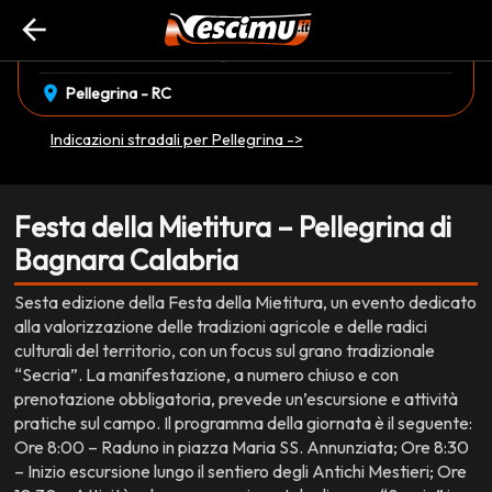
arrow_back
event_available
schedule
domenica 12 Luglio
08:00
EVENTO CONCLUSO
location_on
Pellegrina - RC
Indicazioni stradali per Pellegrina ->
Festa della Mietitura – Pellegrina di
Bagnara Calabria
Sesta edizione della Festa della Mietitura, un evento dedicato
alla valorizzazione delle tradizioni agricole e delle radici
culturali del territorio, con un focus sul grano tradizionale
“Secria”. La manifestazione, a numero chiuso e con
prenotazione obbligatoria, prevede un’escursione e attività
pratiche sul campo. Il programma della giornata è il seguente:
Ore 8:00 – Raduno in piazza Maria SS. Annunziata; Ore 8:30
– Inizio escursione lungo il sentiero degli Antichi Mestieri; Ore