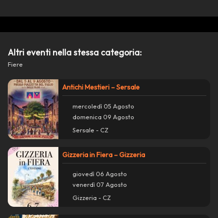
Condividi su Facebook
Copia collegamento
Altri eventi nella stessa categoria:
report_problem
Segnala un problema con questo evento
Fiere
Antichi Mestieri – Sersale
mercoledì 05 Agosto
domenica 09 Agosto
Sersale - CZ
Gizzeria in Fiera – Gizzeria
giovedì 06 Agosto
venerdì 07 Agosto
Gizzeria - CZ