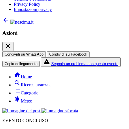
Privacy Policy
Impostazioni privacy
arrow_back
Azioni
close
Condividi su WhatsApp
Condividi su Facebook
report_problem
Copia collegamento
Segnala un problema con questo evento
home
Home
search
Ricerca avanzata
list
Categorie
sunny
Meteo
EVENTO CONCLUSO