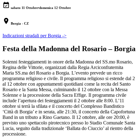
event_available
sabato 11 Ottobre
•
domenica 12 Ottobre
location_on
Borgia - CZ
Indicazioni stradali per Borgia ->
Festa della Madonna del Rosario – Borgia
Solenni festeggiamenti in onore della Madonna del SS.mo Rosario,
Regina delle Vittorie, organizzati dalla Regia Arciconfraternita
Maria SS.ma del Rosario a Borgia. L’evento prevede un ricco
programma religioso e civile. Il programma religioso si estende dal 2
al 12 ottobre con appuntamenti quotidiani come la recita del Santo
Rosario e la Santa Messa, culminando il 12 ottobre con la Messa
Solenne e la processione della Sacra Effige. Il programma civile
include l’apertura dei festeggiamenti il 2 ottobre alle 8:00. L’11
ottobre si terrà la sfilata e il concerto del Complesso Bandistico
‘Città di Borgia’ e in serata, alle 21:30, il concerto della Capofortuna
Band in un tributo a Rino Gaetano. Il 12 ottobre, alle ore 20:00, è
previsto uno spettacolo pirotecnico presso lo Stadio Comunale Santa
Lucia, seguito dalla tradizionale ‘Ballata do Ciuccio’ al rientro della
processione.