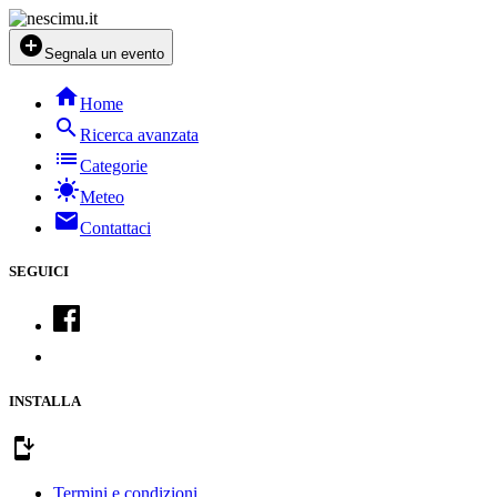
add_circle
Segnala un evento
home
Home
search
Ricerca avanzata
list
Categorie
sunny
Meteo
mail
Contattaci
SEGUICI
INSTALLA
install_mobile
Termini e condizioni