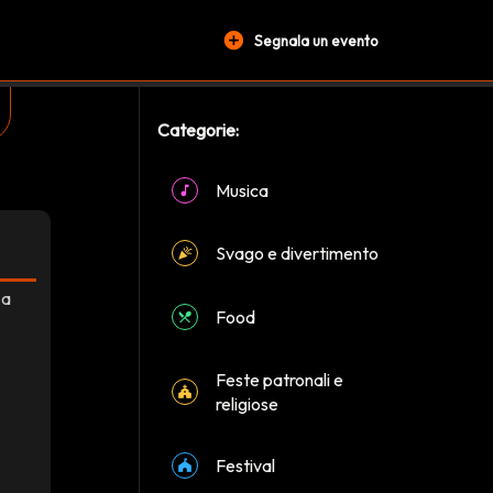
add_circle
Segnala un evento
Categorie:
Musica
Svago e divertimento
 a
Food
Feste patronali e
religiose
Festival