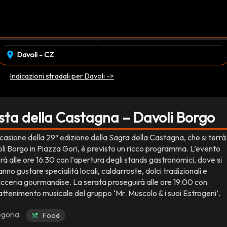
event_available
schedule
sabato 01 Novembre
16:30
EVENTO CONCLUSO
location_on
Davoli - CZ
Indicazioni stradali per Davoli ->
sta della Castagna – Davoli Borgo
casione della 29ª edizione della Sagra della Castagna, che si terrà
li Borgo in Piazza Gori, è previsto un ricco programma. L’evento
erà alle ore 16:30 con l’apertura degli stands gastronomici, dove si
nno gustare specialità locali, caldarroste, dolci tradizionali e
icceria gourmandise. La serata proseguirà alle ore 19:00 con
rattenimento musicale del gruppo ‘Mr. Muscolo & i suoi Estrogeni’.
goria:
Food