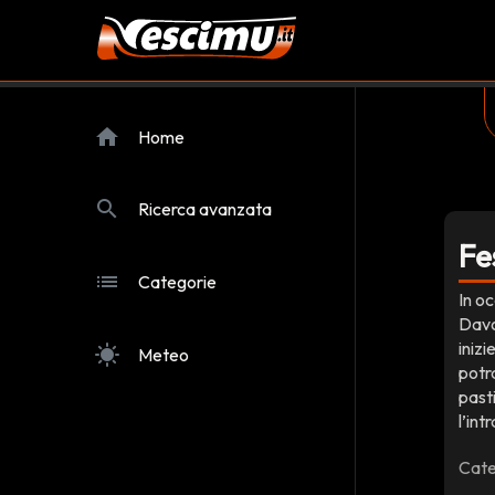
home
Home
search
Ricerca avanzata
Fe
list
Categorie
In oc
Davo
inizi
sunny
Meteo
potra
past
l’int
Cate