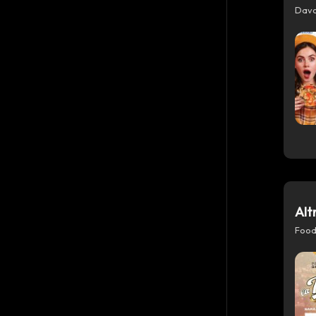
Davo
Alt
Foo
Azioni
Condividi su WhatsApp
Condividi su Facebook