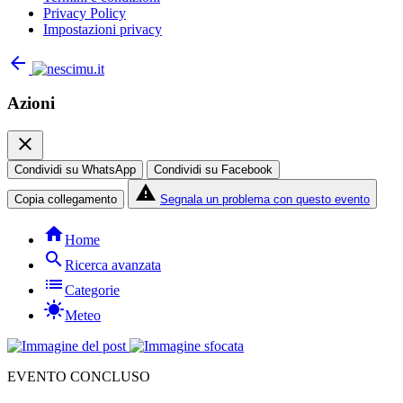
Privacy Policy
Impostazioni privacy
arrow_back
Azioni
close
Condividi su WhatsApp
Condividi su Facebook
report_problem
Copia collegamento
Segnala un problema con questo evento
home
Home
search
Ricerca avanzata
list
Categorie
sunny
Meteo
EVENTO CONCLUSO