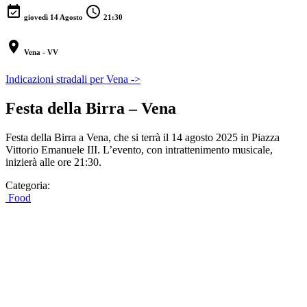
event_available
schedule
giovedì 14 Agosto
21:30
location_on
Vena - VV
Indicazioni stradali per Vena ->
Festa della Birra – Vena
Festa della Birra a Vena, che si terrà il 14 agosto 2025 in Piazza
Vittorio Emanuele III. L’evento, con intrattenimento musicale,
inizierà alle ore 21:30.
Categoria:
Food