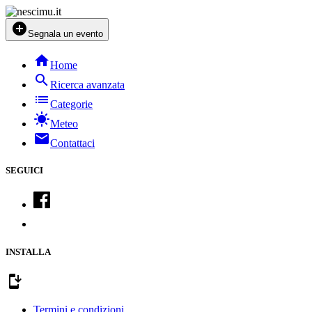
add_circle
Segnala un evento
home
Home
search
Ricerca avanzata
list
Categorie
sunny
Meteo
mail
Contattaci
SEGUICI
INSTALLA
install_mobile
Termini e condizioni