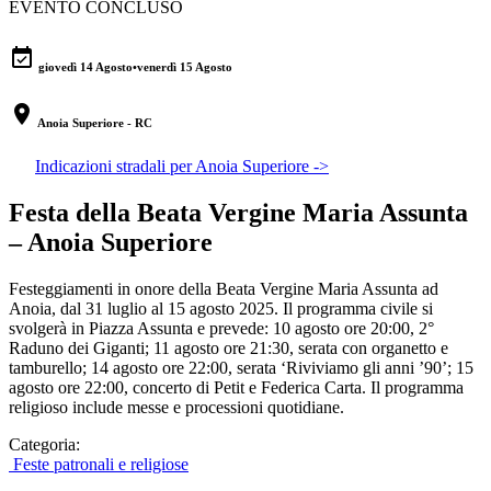
EVENTO CONCLUSO
event_available
giovedì 14 Agosto
•
venerdì 15 Agosto
location_on
Anoia Superiore - RC
Indicazioni stradali per Anoia Superiore ->
Festa della Beata Vergine Maria Assunta
– Anoia Superiore
Festeggiamenti in onore della Beata Vergine Maria Assunta ad
Anoia, dal 31 luglio al 15 agosto 2025. Il programma civile si
svolgerà in Piazza Assunta e prevede: 10 agosto ore 20:00, 2°
Raduno dei Giganti; 11 agosto ore 21:30, serata con organetto e
tamburello; 14 agosto ore 22:00, serata ‘Riviviamo gli anni ’90’; 15
agosto ore 22:00, concerto di Petit e Federica Carta. Il programma
religioso include messe e processioni quotidiane.
Categoria:
Feste patronali e religiose