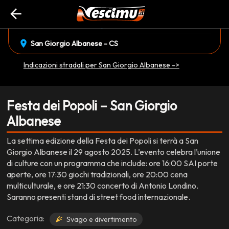
arrow_back
event_available
schedule
venerdì 29 Agosto
16:00
EVENTO CONCLUSO
location_on
San Giorgio Albanese - CS
Indicazioni stradali per San Giorgio Albanese ->
Festa dei Popoli – San Giorgio
Albanese
La settima edizione della Festa dei Popoli si terrà a San
Giorgio Albanese il 29 agosto 2025. L’evento celebra l’unione
di culture con un programma che include: ore 16:00 SAI porte
aperte, ore 17:30 giochi tradizionali, ore 20:00 cena
multiculturale, e ore 21:30 concerto di Antonio Londino.
Saranno presenti stand di street food internazionale.
Categoria:
Svago e divertimento