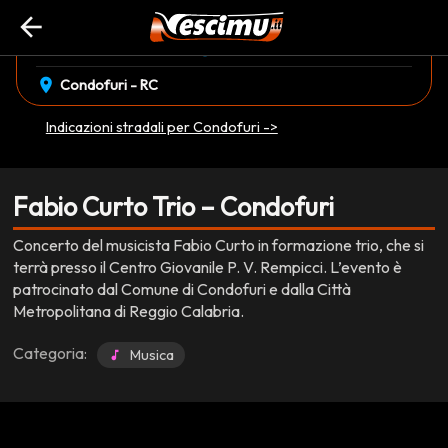
arrow_back
event_available
schedule
lunedì 29 Dicembre
21:00
EVENTO CONCLUSO
location_on
Condofuri - RC
Indicazioni stradali per Condofuri ->
Fabio Curto Trio – Condofuri
Concerto del musicista Fabio Curto in formazione trio, che si
terrà presso il Centro Giovanile P. V. Rempicci. L’evento è
patrocinato dal Comune di Condofuri e dalla Città
Metropolitana di Reggio Calabria.
Categoria:
Musica