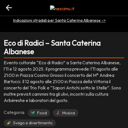
EVENTO CONCLUSO
arrow_back
location_on
Santa Caterina Albanese - CS
Indicazioni stradali per Santa Caterina Albanese ->
Eco di Radici – Santa Caterina
Albanese
Evento culturale “Eco di Radici” a Santa Caterina Albanese,
l’11 e 12 agosto 2025. Il programma prevede: l’11 agosto alle
21:00 in Piazza Cosimo Grosso il concerto del M° Andrea
Bartucci. Il 12 agosto alle 21:00 in Piazza della Vittoria il
concerto del Trio Folk e “Sapori Antichi sotto le Stelle”. Sono
inoltre previsti cammini tra gli ulivi, incontri sulla cultura
Arbëreshe e laboratori del gusto.
Categoria:
Food
Musica
Svago e divertimento