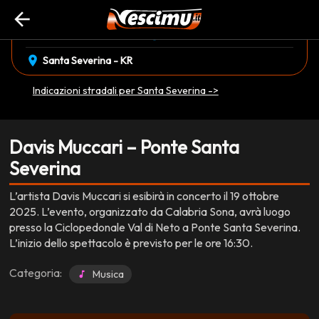
arrow_back
event_available
schedule
domenica 19 Ottobre
16:30
EVENTO CONCLUSO
location_on
Santa Severina - KR
Indicazioni stradali per Santa Severina ->
Davis Muccari – Ponte Santa
Severina
L’artista Davis Muccari si esibirà in concerto il 19 ottobre
2025. L’evento, organizzato da Calabria Sona, avrà luogo
presso la Ciclopedonale Val di Neto a Ponte Santa Severina.
L’inizio dello spettacolo è previsto per le ore 16:30.
Categoria:
Musica