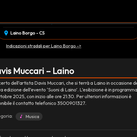
event_available
schedule
sabato 11 Ottobre
21:30
EVENTO CONCLUSO
location_on
Laino Borgo - CS
Indicazioni stradali per Laino Borgo ->
vis Muccari – Laino
rto dell’artista Davis Muccari, che si terrà a Laino in occasione d
a edizione dell’evento ‘Suoni di Laino’. L’esibizione è in programm
ottobre 2025, con inizio alle ore 21:30. Per ulteriori informazioni è
onibile il contatto telefonico 3500901327.
goria:
Musica