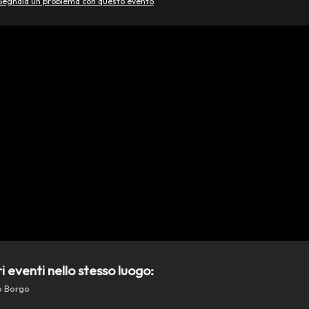
Segnala un problema con questo evento
ri eventi nello stesso luogo:
o Borgo