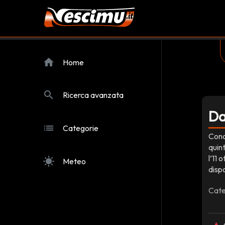
home
Home
search
Ricerca avanzata
Da
list
Categorie
Conce
quint
l’11 
sunny
Meteo
disp
Cate