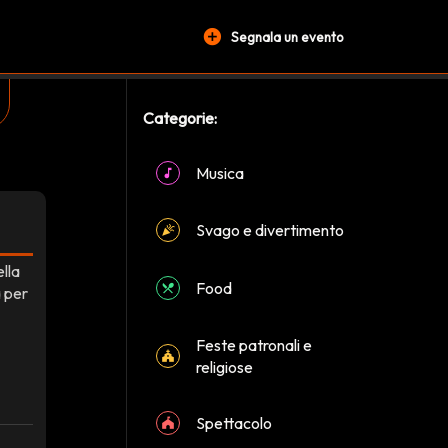
add_circle
Segnala un evento
Categorie:
Musica
Svago e divertimento
ella
Food
a per
Feste patronali e
religiose
Spettacolo