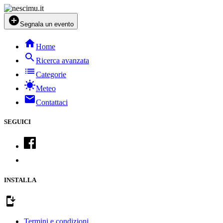
add_circle
Segnala un evento
home
Home
search
Ricerca avanzata
list
Categorie
sunny
Meteo
mail
Contattaci
SEGUICI
INSTALLA
install_mobile
Termini e condizioni