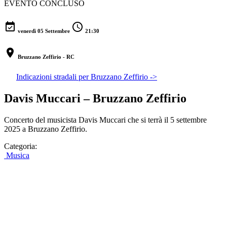
EVENTO CONCLUSO
event_available
schedule
venerdì 05 Settembre
21:30
location_on
Bruzzano Zeffirio - RC
Indicazioni stradali per Bruzzano Zeffirio ->
Davis Muccari – Bruzzano Zeffirio
Concerto del musicista Davis Muccari che si terrà il 5 settembre
2025 a Bruzzano Zeffirio.
Categoria:
Musica