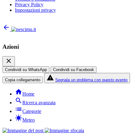
Privacy Policy
Impostazioni privacy
arrow_back
Azioni
close
Condividi su WhatsApp
Condividi su Facebook
report_problem
Copia collegamento
Segnala un problema con questo evento
home
Home
search
Ricerca avanzata
list
Categorie
sunny
Meteo