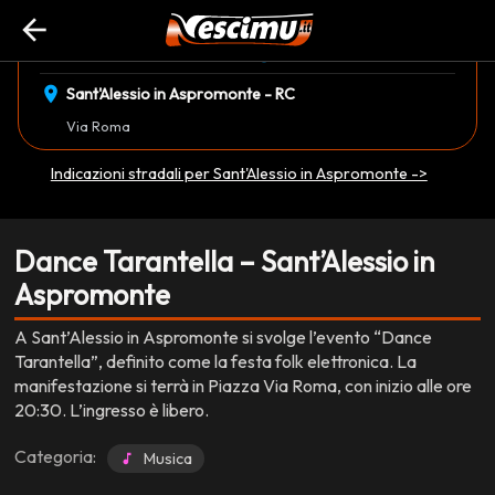
arrow_back
event_available
schedule
domenica 09 Novembre
20:30
EVENTO CONCLUSO
location_on
Sant'Alessio in Aspromonte - RC
Via Roma
Indicazioni stradali per Sant'Alessio in Aspromonte ->
Dance Tarantella – Sant’Alessio in
Aspromonte
A Sant’Alessio in Aspromonte si svolge l’evento “Dance
Tarantella”, definito come la festa folk elettronica. La
manifestazione si terrà in Piazza Via Roma, con inizio alle ore
20:30. L’ingresso è libero.
Categoria:
Musica