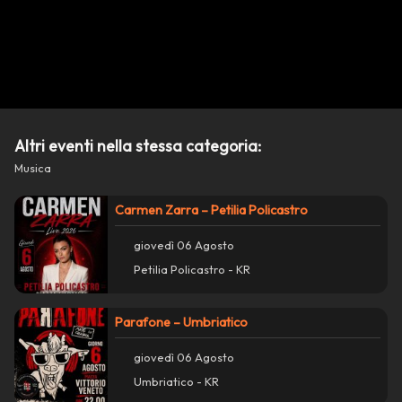
Condividi su WhatsApp
Condividi su Facebook
Copia collegamento
Altri eventi nella stessa categoria:
report_problem
Segnala un problema con questo evento
Musica
Carmen Zarra – Petilia Policastro
giovedì 06 Agosto
Petilia Policastro - KR
Parafone – Umbriatico
giovedì 06 Agosto
Umbriatico - KR