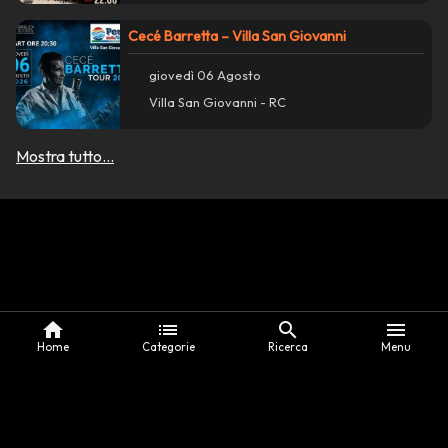
Cecé Barretta – Villa San Giovanni
giovedì 06 Agosto
Villa San Giovanni - RC
Mostra tutto...
home
list
search
menu
Home
Categorie
Ricerca
Menu