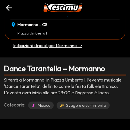
arrow_back
event_available
schedule
domenica 07 Dicembre
23:00
EVENTO CONCLUSO
location_on
Mormanno - CS
Piazza Umberto I
Indicazioni stradali per Mormanno ->
Dance Tarantella – Mormanno
Si terrà a Mormanno, in Piazza Umberto I, l’evento musicale
‘Dance Tarantella’, definito come la festa folk elettronica.
L’evento avrà inizio alle ore 23:00 e l’ingresso è libero.
Categoria:
Musica
Svago e divertimento