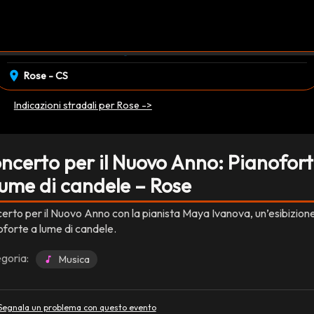
event_available
schedule
sabato 03 Gennaio
19:00
EVENTO CONCLUSO
location_on
Rose - CS
Indicazioni stradali per Rose ->
ncerto per il Nuovo Anno: Pianofor
lume di candele – Rose
erto per il Nuovo Anno con la pianista Maya Ivanova, un’esibizione
oforte a lume di candele.
goria:
Musica
Segnala un problema con questo evento