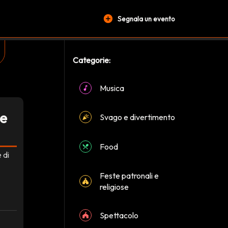
add_circle
Segnala un evento
Categorie:
Musica
te
Svago e divertimento
Food
 di
Feste patronali e
religiose
Spettacolo