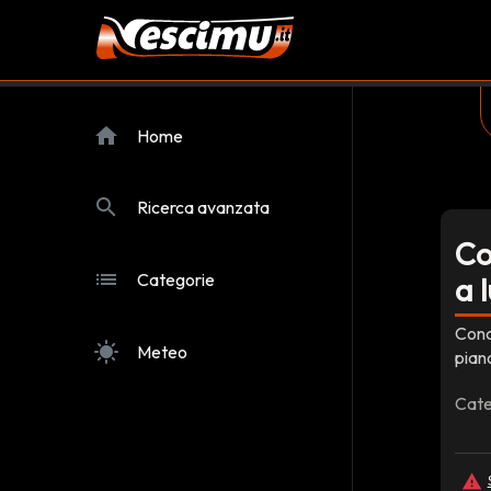
home
Home
search
Ricerca avanzata
Co
list
Categorie
a 
Conc
sunny
Meteo
pian
Cate
report_problem