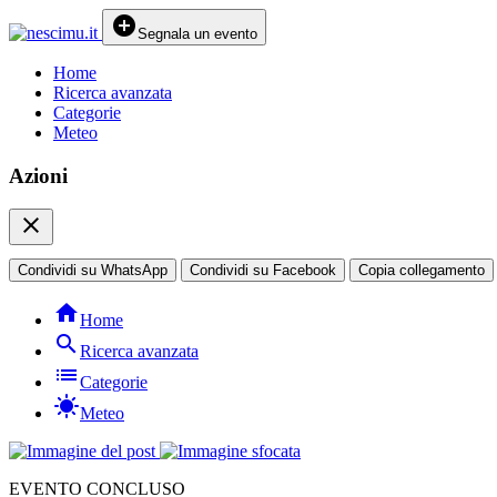
add_circle
Segnala un evento
Home
Ricerca avanzata
Categorie
Meteo
Azioni
close
Condividi su WhatsApp
Condividi su Facebook
Copia collegamento
home
Home
search
Ricerca avanzata
list
Categorie
sunny
Meteo
EVENTO CONCLUSO