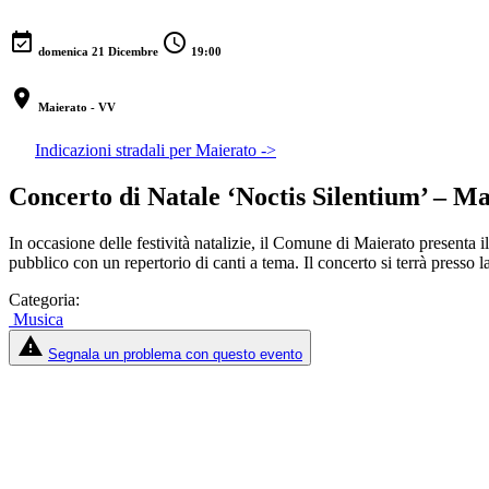
event_available
schedule
domenica 21 Dicembre
19:00
location_on
Maierato - VV
Indicazioni stradali per Maierato ->
Concerto di Natale ‘Noctis Silentium’ – M
In occasione delle festività natalizie, il Comune di Maierato presenta 
pubblico con un repertorio di canti a tema. Il concerto si terrà presso
Categoria:
Musica
report_problem
Segnala un problema con questo evento