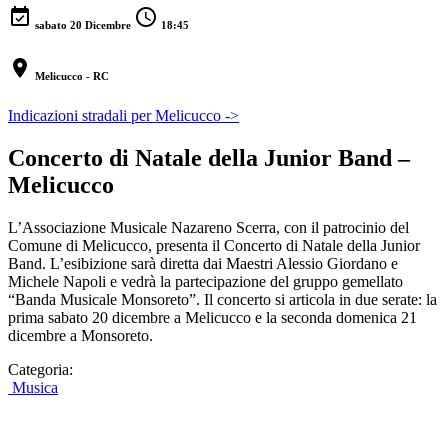
event_available
schedule
sabato 20 Dicembre
18:45
location_on
Melicucco - RC
Indicazioni stradali per Melicucco ->
Concerto di Natale della Junior Band –
Melicucco
L’Associazione Musicale Nazareno Scerra, con il patrocinio del
Comune di Melicucco, presenta il Concerto di Natale della Junior
Band. L’esibizione sarà diretta dai Maestri Alessio Giordano e
Michele Napoli e vedrà la partecipazione del gruppo gemellato
“Banda Musicale Monsoreto”. Il concerto si articola in due serate: la
prima sabato 20 dicembre a Melicucco e la seconda domenica 21
dicembre a Monsoreto.
Categoria:
Musica