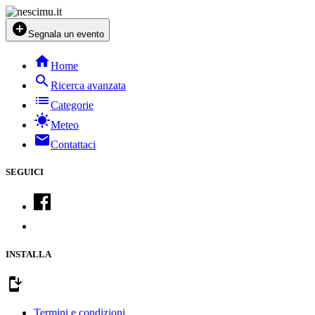
add_circle
Segnala un evento
home
Home
search
Ricerca avanzata
list
Categorie
sunny
Meteo
mail
Contattaci
SEGUICI
INSTALLA
install_mobile
Termini e condizioni