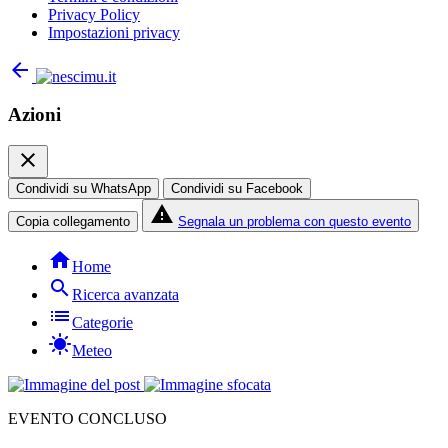
Privacy Policy
Impostazioni privacy
arrow_back
Azioni
close
Condividi su WhatsApp
Condividi su Facebook
report_problem
Copia collegamento
Segnala un problema con questo evento
home
Home
search
Ricerca avanzata
list
Categorie
sunny
Meteo
EVENTO CONCLUSO