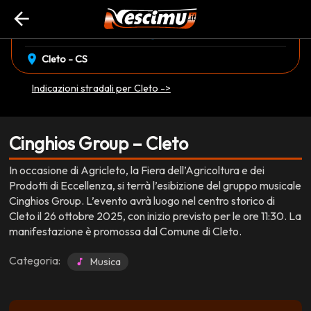
arrow_back
event_available
schedule
domenica 26 Ottobre
11:30
EVENTO CONCLUSO
location_on
Cleto - CS
Indicazioni stradali per Cleto ->
Cinghios Group – Cleto
In occasione di Agricleto, la Fiera dell’Agricoltura e dei
Prodotti di Eccellenza, si terrà l’esibizione del gruppo musicale
Cinghios Group. L’evento avrà luogo nel centro storico di
Cleto il 26 ottobre 2025, con inizio previsto per le ore 11:30. La
manifestazione è promossa dal Comune di Cleto.
Categoria:
Musica