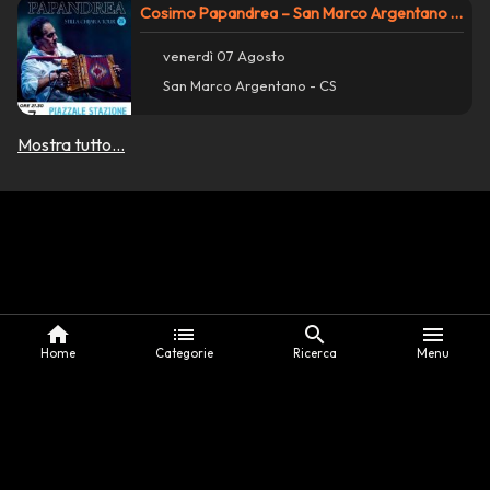
Cosimo Papandrea – San Marco Argentano Scalo
venerdì 07 Agosto
San Marco Argentano - CS
Mostra tutto...
home
list
search
menu
Home
Categorie
Ricerca
Menu