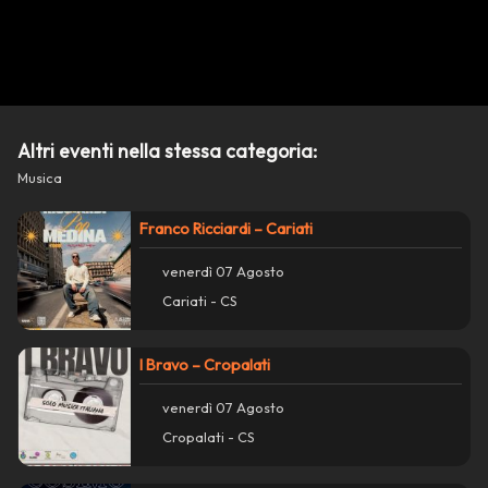
Condividi su WhatsApp
Condividi su Facebook
Copia collegamento
Altri eventi nella stessa categoria:
report_problem
Segnala un problema con questo evento
Musica
Franco Ricciardi – Cariati
venerdì 07 Agosto
Cariati - CS
I Bravo – Cropalati
venerdì 07 Agosto
Cropalati - CS