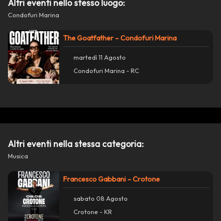
Altri eventi nello stesso luogo:
Condofuri Marina
The Goatfather – Condofuri Marina
martedì 11 Agosto
Condofuri Marina - RC
Azioni
close
Condividi su WhatsApp
Altri eventi nella stessa categoria:
Condividi su Facebook
Musica
Francesco Gabbani – Crotone
Copia collegamento
sabato 08 Agosto
report_problem
Segnala un problema con questo evento
Crotone - KR