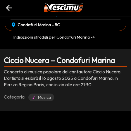
arrow_back
event_available
schedule
sabato 16 Agosto
21:30
EVENTO CONCLUSO
location_on
Condofuri Marina - RC
Indicazioni stradali per Condofuri Marina ->
Ciccio Nucera – Condofuri Marina
Concerto di musica popolare del cantautore Ciccio Nucera.
L’artista si esibirà il 16 agosto 2025 a Condofuri Marina, in
Piazza Regina Pacis, con inizio alle ore 21:30.
Categoria:
Musica