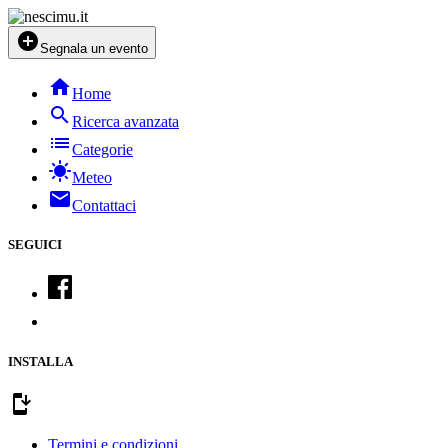
add_circle
Segnala un evento
home
Home
search
Ricerca avanzata
list
Categorie
sunny
Meteo
mail
Contattaci
SEGUICI
INSTALLA
install_mobile
Termini e condizioni