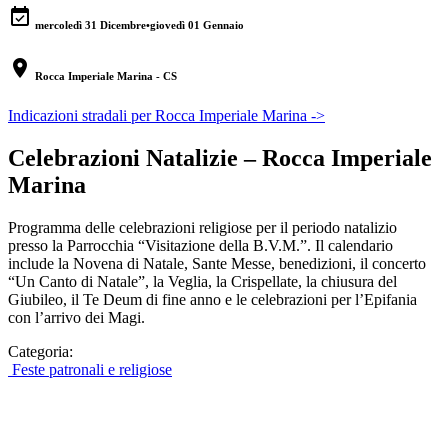
event_available
mercoledì 31 Dicembre
•
giovedì 01 Gennaio
location_on
Rocca Imperiale Marina - CS
Indicazioni stradali per Rocca Imperiale Marina ->
Celebrazioni Natalizie – Rocca Imperiale
Marina
Programma delle celebrazioni religiose per il periodo natalizio
presso la Parrocchia “Visitazione della B.V.M.”. Il calendario
include la Novena di Natale, Sante Messe, benedizioni, il concerto
“Un Canto di Natale”, la Veglia, la Crispellate, la chiusura del
Giubileo, il Te Deum di fine anno e le celebrazioni per l’Epifania
con l’arrivo dei Magi.
Categoria:
Feste patronali e religiose