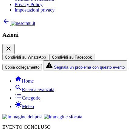
Privacy Policy
Impostazioni privacy
arrow_back
Azioni
close
Condividi su WhatsApp
Condividi su Facebook
report_problem
Copia collegamento
Segnala un problema con questo evento
home
Home
search
Ricerca avanzata
list
Categorie
sunny
Meteo
EVENTO CONCLUSO