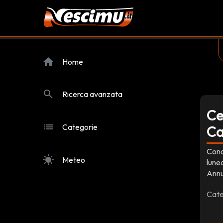
home
Home
search
Ricerca avanzata
Ce
list
Categorie
Ca
Conc
sunny
Meteo
lune
Annun
Cate