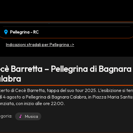
event_available
schedule
lunedì 04 Agosto
22:00
EVENTO CONCLUSO
location_on
Pellegrina - RC
Indicazioni stradali per Pellegrina ->
cè Barretta – Pellegrina di Bagnara
labra
erto di Cecè Barretta, tappa del suo tour 2025. L’esibizione si ter
dì 4 agosto a Pellegrina di Bagnara Calabra, in Piazza Maria Santi
ziata, con inizio alle ore 22:00.
goria:
Musica