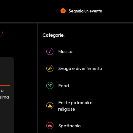
add_circle
Segnala un evento
Categorie:
Musica
Svago e divertimento
Food
rà
ssima
Feste patronali e
religiose
Spettacolo