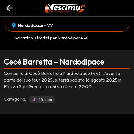
arrow_back
event_available
schedule
sabato 16 Agosto
22:00
EVENTO CONCLUSO
location_on
Nardodipace - VV
Indicazioni stradali per Nardodipace ->
Cecè Barretta – Nardodipace
Concerto di Cecè Barretta a Nardodipace (VV). L’evento,
parte del suo tour 2025, si terrà sabato 16 agosto 2025 in
Piazza Soul Greco, con inizio alle ore 22:00.
Categoria:
Musica