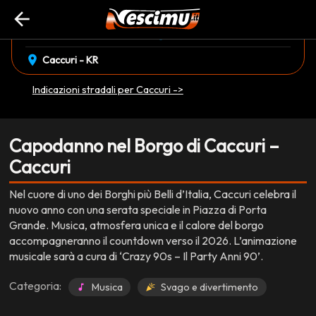
arrow_back
event_available
schedule
mercoledì 31 Dicembre
23:30
EVENTO CONCLUSO
location_on
Caccuri - KR
Indicazioni stradali per Caccuri ->
Capodanno nel Borgo di Caccuri –
Caccuri
Nel cuore di uno dei Borghi più Belli d’Italia, Caccuri celebra il
nuovo anno con una serata speciale in Piazza di Porta
Grande. Musica, atmosfera unica e il calore del borgo
accompagneranno il countdown verso il 2026. L’animazione
musicale sarà a cura di ‘Crazy 90s – Il Party Anni 90’.
Categoria:
Musica
Svago e divertimento