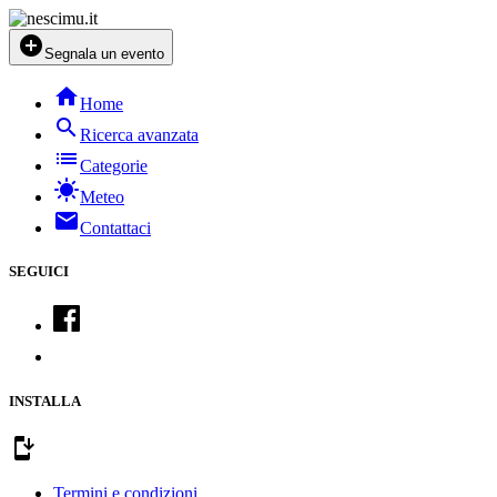
add_circle
Segnala un evento
home
Home
search
Ricerca avanzata
list
Categorie
sunny
Meteo
mail
Contattaci
SEGUICI
INSTALLA
install_mobile
Termini e condizioni