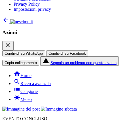
Privacy Policy
Impostazioni privacy
arrow_back
Azioni
close
Condividi su WhatsApp
Condividi su Facebook
report_problem
Copia collegamento
Segnala un problema con questo evento
home
Home
search
Ricerca avanzata
list
Categorie
sunny
Meteo
EVENTO CONCLUSO