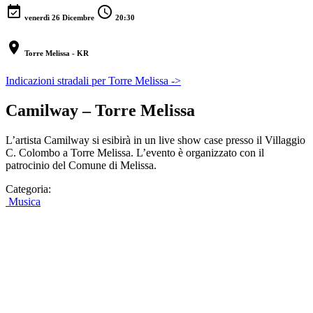
event_available
schedule
venerdì 26 Dicembre
20:30
location_on
Torre Melissa - KR
Indicazioni stradali per Torre Melissa ->
Camilway – Torre Melissa
L’artista Camilway si esibirà in un live show case presso il Villaggio
C. Colombo a Torre Melissa. L’evento è organizzato con il
patrocinio del Comune di Melissa.
Categoria:
Musica