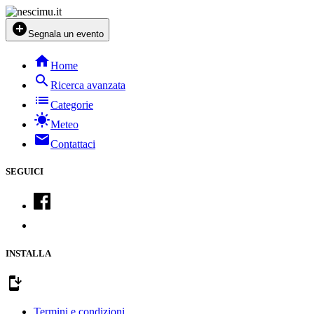
add_circle
Segnala un evento
home
Home
search
Ricerca avanzata
list
Categorie
sunny
Meteo
mail
Contattaci
SEGUICI
INSTALLA
install_mobile
Termini e condizioni