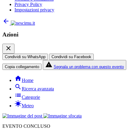
Privacy Policy
Impostazioni privacy
arrow_back
Azioni
close
Condividi su WhatsApp
Condividi su Facebook
report_problem
Copia collegamento
Segnala un problema con questo evento
home
Home
search
Ricerca avanzata
list
Categorie
sunny
Meteo
EVENTO CONCLUSO