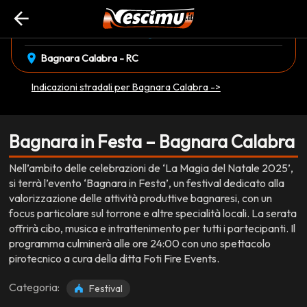
arrow_back
event_available
schedule
martedì 30 Dicembre
17:00
EVENTO CONCLUSO
location_on
Bagnara Calabra - RC
Indicazioni stradali per Bagnara Calabra ->
Bagnara in Festa – Bagnara Calabra
Nell’ambito delle celebrazioni de ‘La Magia del Natale 2025’,
si terrà l’evento ‘Bagnara in Festa’, un festival dedicato alla
valorizzazione delle attività produttive bagnaresi, con un
focus particolare sul torrone e altre specialità locali. La serata
offrirà cibo, musica e intrattenimento per tutti i partecipanti. Il
programma culminerà alle ore 24:00 con uno spettacolo
pirotecnico a cura della ditta Foti Fire Events.
Categoria:
Festival