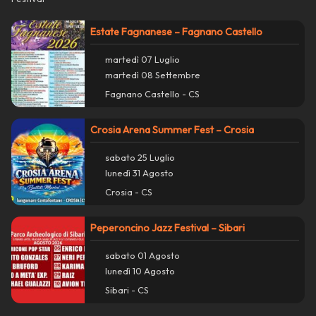
Copia collegamento
Estate Fagnanese – Fagnano Castello
report_problem
Segnala un problema con questo evento
martedì 07 Luglio
martedì 08 Settembre
Fagnano Castello - CS
Crosia Arena Summer Fest – Crosia
sabato 25 Luglio
lunedì 31 Agosto
Crosia - CS
Peperoncino Jazz Festival – Sibari
sabato 01 Agosto
lunedì 10 Agosto
Sibari - CS