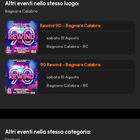
Altri eventi nello stesso luogo:
Bagnara Calabra
Rewind 90 – Bagnara Calabra
sabato 15 Agosto
Bagnara Calabra - RC
90 Rewind – Bagnara Calabra
sabato 15 Agosto
Bagnara Calabra - RC
Azioni
close
Condividi su WhatsApp
Condividi su Facebook
Altri eventi nella stessa categoria:
Festival