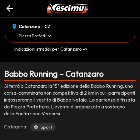
arrow_back
event_available
schedule
domenica 14 Dicembre
17:00
EVENTO CONCLUSO
location_on
Catanzaro - CZ
Piazza Prefettura
Indicazioni stradali per Catanzaro ->
Babbo Running – Catanzaro
Si terrà a Catanzaro la 15ª edizione della Babbo Running, una
corsa-camminata non competitiva di 2 km in cui i partecipanti
indosseranno il vestito di Babbo Natale. La partenza è fissata
da Piazza Prefettura. L’evento è organizzato a sostegno
della Fondazione Veronesi.
Categoria:
Sport