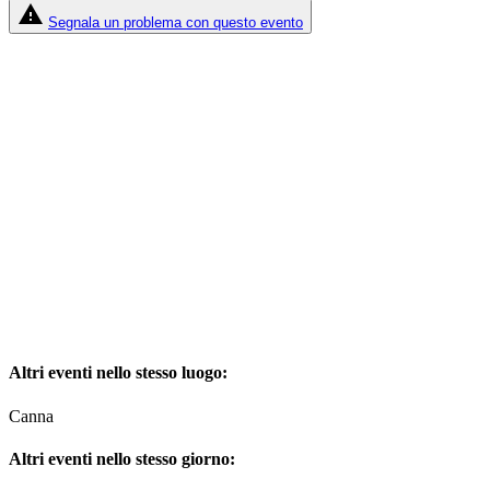
report_problem
Segnala un problema con questo evento
Altri eventi nello stesso luogo:
Canna
Altri eventi nello stesso giorno: