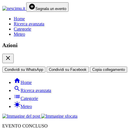
add_circle
Segnala un evento
Home
Ricerca avanzata
Categorie
Meteo
Azioni
close
Condividi su WhatsApp
Condividi su Facebook
Copia collegamento
home
Home
search
Ricerca avanzata
list
Categorie
sunny
Meteo
EVENTO CONCLUSO