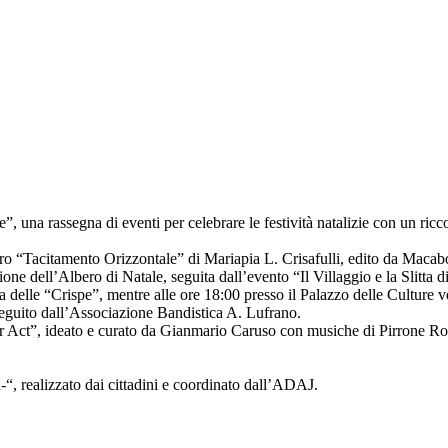
na rassegna di eventi per celebrare le festività natalizie con un ricco
ro “Tacitamento Orizzontale” di Mariapia L. Crisafulli, edito da Macab
e dell’Albero di Natale, seguita dall’evento “Il Villaggio e la Slitta 
 delle “Crispe”, mentre alle ore 18:00 presso il Palazzo delle Culture 
guito dall’Associazione Bandistica A. Lufrano.
 Act”, ideato e curato da Gianmario Caruso con musiche di Pirrone Robert
u-“, realizzato dai cittadini e coordinato dall’ADAJ.