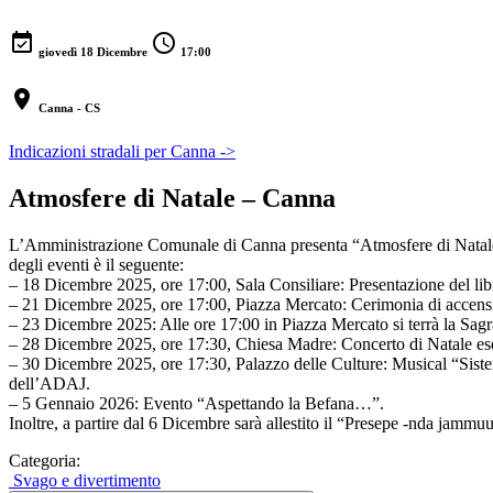
event_available
schedule
giovedì 18 Dicembre
17:00
location_on
Canna - CS
Indicazioni stradali per Canna ->
Atmosfere di Natale – Canna
L’Amministrazione Comunale di Canna presenta “Atmosfere di Natale”, u
degli eventi è il seguente:
– 18 Dicembre 2025, ore 17:00, Sala Consiliare: Presentazione del lib
– 21 Dicembre 2025, ore 17:00, Piazza Mercato: Cerimonia di accension
– 23 Dicembre 2025: Alle ore 17:00 in Piazza Mercato si terrà la Sagra
– 28 Dicembre 2025, ore 17:30, Chiesa Madre: Concerto di Natale ese
– 30 Dicembre 2025, ore 17:30, Palazzo delle Culture: Musical “Sister
dell’ADAJ.
– 5 Gennaio 2026: Evento “Aspettando la Befana…”.
Inoltre, a partire dal 6 Dicembre sarà allestito il “Presepe -nda jammu
Categoria:
Svago e divertimento