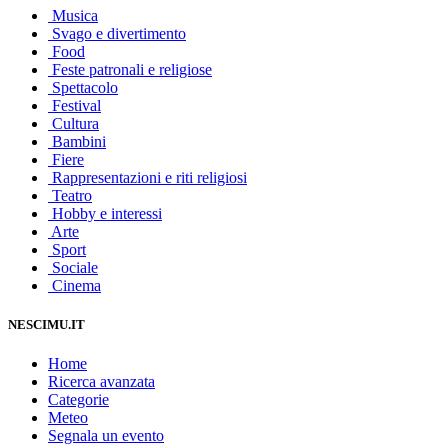
Musica
Svago e divertimento
Food
Feste patronali e religiose
Spettacolo
Festival
Cultura
Bambini
Fiere
Rappresentazioni e riti religiosi
Teatro
Hobby e interessi
Arte
Sport
Sociale
Cinema
NESCIMU.IT
Home
Ricerca avanzata
Categorie
Meteo
Segnala un evento